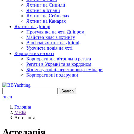
Яхтинг на Сицилії
Яхтинг в Іспанії
Яхтинг на Сейшелах
Яхтинг на Канарах
Яхтинг на Дніпрі
Прогулянка на яхті Дніпром
Майстер-клас з яхтингу
Bareboat яхтинг на Дніпрі
Урочиста подія на яхті
Корпоратив на яхті
Корпоративна вітрильна регата
Регати в Україні та за кордоном
Бізнес-зустрічі, переговори, семінари
Корпоративні подарунки
Search
for:
ru
en
Головна
Media
Астелапія
Астелапія