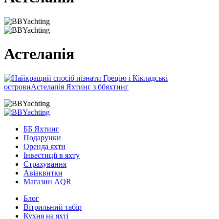
Астелапія
ББ Яхтинг
Подарунки
Оренда яхти
Інвестиції в яхту
Страхування
Авіаквитки
Магазин AQR
Блог
Вітрильний табір
Кухня на яхті