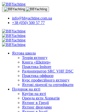
info@bbyachting.com.ua
+38 (050) 500 57 77
Яхтова школа
Теорія яхтингу
Книга «Шкіпер»
Практика Inshore
Радіооператор SRC VHF DSC
Практика оффшор
Курс професійного яхтингу
Яхтові ліцензії та сертифікати
Подорож на яхті
Круїзи на яхті
Оренда яхти Хорватія
Яхтинг в Греції
Яхтинг фіордами
Яхтинг в Італії