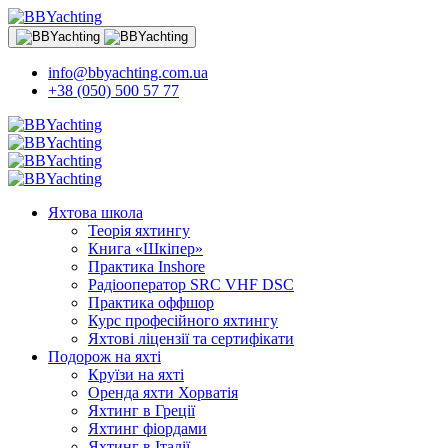
info@bbyachting.com.ua
+38 (050) 500 57 77
Яхтова школа
Теорія яхтингу
Книга «Шкіпер»
Практика Inshore
Радіооператор SRC VHF DSC
Практика оффшор
Курс професійного яхтингу
Яхтові ліцензії та сертифікати
Подорож на яхті
Круїзи на яхті
Оренда яхти Хорватія
Яхтинг в Греції
Яхтинг фіордами
Яхтинг в Італії