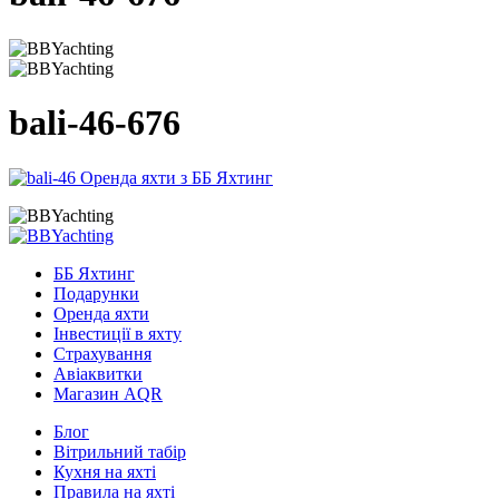
bali-46-676
ББ Яхтинг
Подарунки
Оренда яхти
Інвестиції в яхту
Страхування
Авіаквитки
Магазин AQR
Блог
Вітрильний табір
Кухня на яхті
Правила на яхті