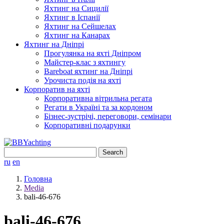
Яхтинг на Сицилії
Яхтинг в Іспанії
Яхтинг на Сейшелах
Яхтинг на Канарах
Яхтинг на Дніпрі
Прогулянка на яхті Дніпром
Майстер-клас з яхтингу
Bareboat яхтинг на Дніпрі
Урочиста подія на яхті
Корпоратив на яхті
Корпоративна вітрильна регата
Регати в Україні та за кордоном
Бізнес-зустрічі, переговори, семінари
Корпоративні подарунки
Search
for:
ru
en
Головна
Media
bali-46-676
bali-46-676