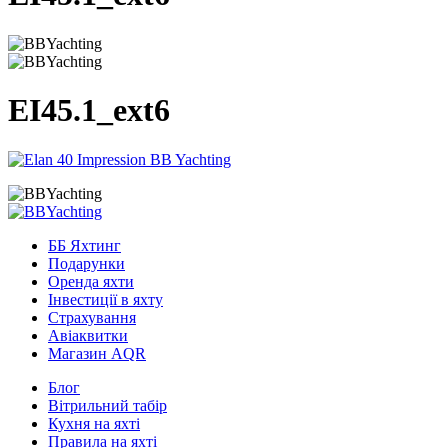
EI45.1_ext6
ББ Яхтинг
Подарунки
Оренда яхти
Інвестиції в яхту
Страхування
Авіаквитки
Магазин AQR
Блог
Вітрильний табір
Кухня на яхті
Правила на яхті