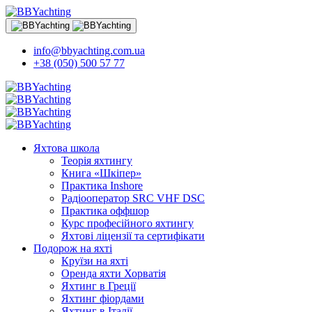
info@bbyachting.com.ua
+38 (050) 500 57 77
Яхтова школа
Теорія яхтингу
Книга «Шкіпер»
Практика Inshore
Радіооператор SRC VHF DSC
Практика оффшор
Курс професійного яхтингу
Яхтові ліцензії та сертифікати
Подорож на яхті
Круїзи на яхті
Оренда яхти Хорватія
Яхтинг в Греції
Яхтинг фіордами
Яхтинг в Італії