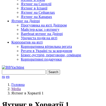
Яхтинг на Сицилії
Яхтинг в Іспанії
Яхтинг на Сейшелах
Яхтинг на Канарах
Яхтинг на Дніпрі
Прогулянка на яхті Дніпром
Майстер-клас з яхтингу
Bareboat яхтинг на Дніпрі
Урочиста подія на яхті
Корпоратив на яхті
Корпоративна вітрильна регата
Регати в Україні та за кордоном
Бізнес-зустрічі, переговори, семінари
Корпоративні подарунки
Search
for:
ru
en
Головна
Media
Яхтинг в Хорватії 1
Яхтинг в Хорватії 1