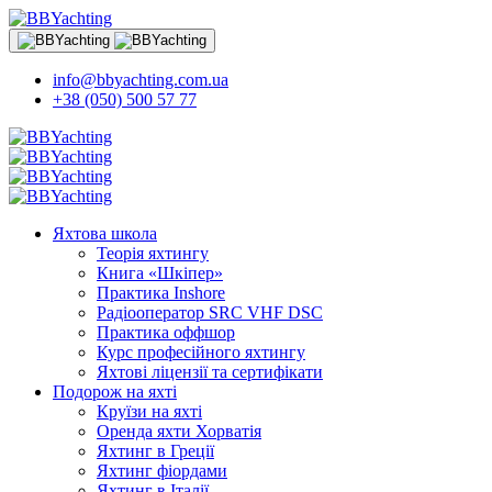
info@bbyachting.com.ua
+38 (050) 500 57 77
Яхтова школа
Теорія яхтингу
Книга «Шкіпер»
Практика Inshore
Радіооператор SRC VHF DSC
Практика оффшор
Курс професійного яхтингу
Яхтові ліцензії та сертифікати
Подорож на яхті
Круїзи на яхті
Оренда яхти Хорватія
Яхтинг в Греції
Яхтинг фіордами
Яхтинг в Італії