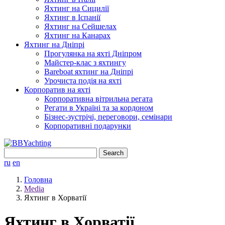
Яхтинг на Сицилії
Яхтинг в Іспанії
Яхтинг на Сейшелах
Яхтинг на Канарах
Яхтинг на Дніпрі
Прогулянка на яхті Дніпром
Майстер-клас з яхтингу
Bareboat яхтинг на Дніпрі
Урочиста подія на яхті
Корпоратив на яхті
Корпоративна вітрильна регата
Регати в Україні та за кордоном
Бізнес-зустрічі, переговори, семінари
Корпоративні подарунки
Search
for:
ru
en
Головна
Media
Яхтинг в Хорватії
Яхтинг в Хорватії