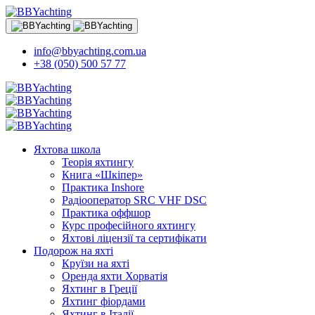
info@bbyachting.com.ua
+38 (050) 500 57 77
Яхтова школа
Теорія яхтингу
Книга «Шкіпер»
Практика Inshore
Радіооператор SRC VHF DSC
Практика оффшор
Курс професійного яхтингу
Яхтові ліцензії та сертифікати
Подорож на яхті
Круїзи на яхті
Оренда яхти Хорватія
Яхтинг в Греції
Яхтинг фіордами
Яхтинг в Італії