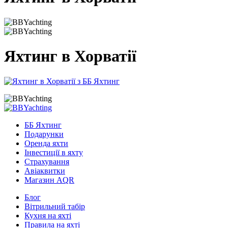
Яхтинг в Хорватії
ББ Яхтинг
Подарунки
Оренда яхти
Інвестиції в яхту
Страхування
Авіаквитки
Магазин AQR
Блог
Вітрильний табір
Кухня на яхті
Правила на яхті