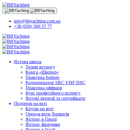
info@bbyachting.com.ua
+38 (050) 500 57 77
Яхтова школа
Теорія яхтингу
Книга «Шкіпер»
Практика Inshore
Радіооператор SRC VHF DSC
Практика оффшор
Курс професійного яхтингу
Яхтові ліцензії та сертифікати
Подорож на яхті
Круїзи на яхті
Оренда яхти Хорватія
Яхтинг в Греції
Яхтинг фіордами
Яхтинг в Італії