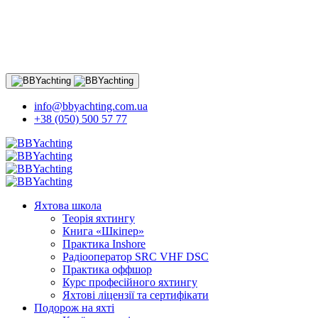
info@bbyachting.com.ua
+38 (050) 500 57 77
Яхтова школа
Теорія яхтингу
Книга «Шкіпер»
Практика Inshore
Радіооператор SRC VHF DSC
Практика оффшор
Курс професійного яхтингу
Яхтові ліцензії та сертифікати
Подорож на яхті