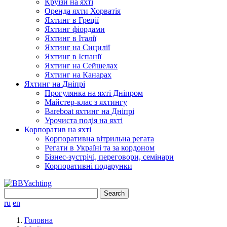
Круїзи на яхті
Оренда яхти Хорватія
Яхтинг в Греції
Яхтинг фіордами
Яхтинг в Італії
Яхтинг на Сицилії
Яхтинг в Іспанії
Яхтинг на Сейшелах
Яхтинг на Канарах
Яхтинг на Дніпрі
Прогулянка на яхті Дніпром
Майстер-клас з яхтингу
Bareboat яхтинг на Дніпрі
Урочиста подія на яхті
Корпоратив на яхті
Корпоративна вітрильна регата
Регати в Україні та за кордоном
Бізнес-зустрічі, переговори, семінари
Корпоративні подарунки
Search
for:
ru
en
Головна