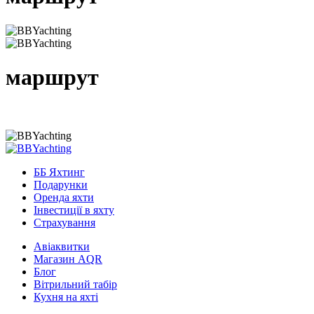
маршрут
ББ Яхтинг
Подарунки
Оренда яхти
Інвестиції в яхту
Страхування
Авіаквитки
Магазин AQR
Блог
Вітрильний табір
Кухня на яхті