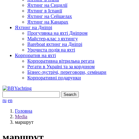
Яхтинг на Сицилії
Яхтинг в Іспанії
Яхтинг на Сейшелах
Яхтинг на Канарах
Яхтинг на Дніпрі
Прогулянка на яхті Дніпром
Майстер-клас з яхтингу
Bareboat яхтинг на Дніпрі
Урочиста подія на яхті
Корпоратив на яхті
Корпоративна вітрильна регата
Регати в Україні та за кордоном
Бізнес-зустрічі, переговори, семінари
Корпоративні подарунки
Search
for:
ru
en
Головна
Media
маршрут
маршрут