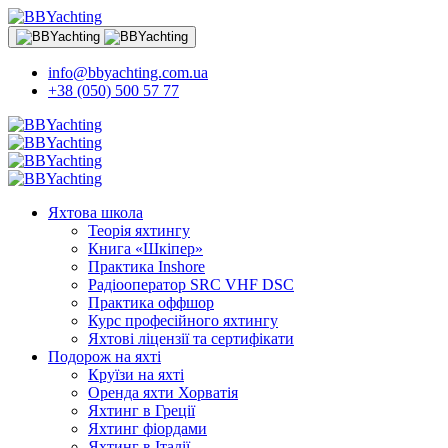
info@bbyachting.com.ua
+38 (050) 500 57 77
Яхтова школа
Теорія яхтингу
Книга «Шкіпер»
Практика Inshore
Радіооператор SRC VHF DSC
Практика оффшор
Курс професійного яхтингу
Яхтові ліцензії та сертифікати
Подорож на яхті
Круїзи на яхті
Оренда яхти Хорватія
Яхтинг в Греції
Яхтинг фіордами
Яхтинг в Італії