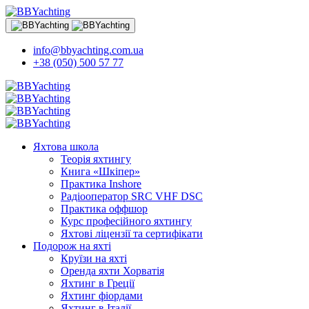
info@bbyachting.com.ua
+38 (050) 500 57 77
Яхтова школа
Теорія яхтингу
Книга «Шкіпер»
Практика Inshore
Радіооператор SRC VHF DSC
Практика оффшор
Курс професійного яхтингу
Яхтові ліцензії та сертифікати
Подорож на яхті
Круїзи на яхті
Оренда яхти Хорватія
Яхтинг в Греції
Яхтинг фіордами
Яхтинг в Італії