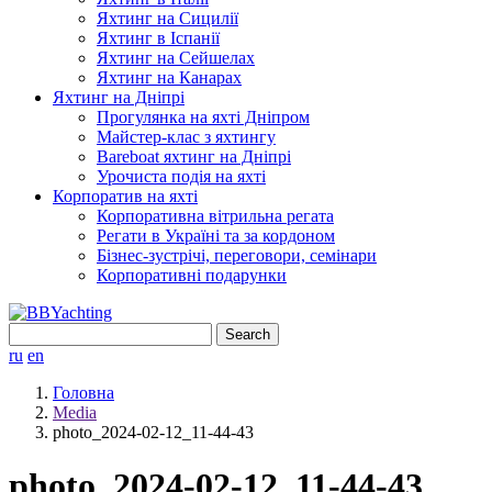
Яхтинг на Сицилії
Яхтинг в Іспанії
Яхтинг на Сейшелах
Яхтинг на Канарах
Яхтинг на Дніпрі
Прогулянка на яхті Дніпром
Майстер-клас з яхтингу
Bareboat яхтинг на Дніпрі
Урочиста подія на яхті
Корпоратив на яхті
Корпоративна вітрильна регата
Регати в Україні та за кордоном
Бізнес-зустрічі, переговори, семінари
Корпоративні подарунки
Search
for:
ru
en
Головна
Media
photo_2024-02-12_11-44-43
photo_2024-02-12_11-44-43