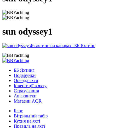
sun odyssey1
ББ Яхтинг
Подарунки
Оренда яхти
Інвестиції в яхту
Страхування
Авіаквитки
Магазин AQR
Блог
Вітрильний табір
Кухня на яхті
Правила на яхті