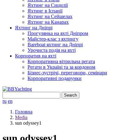
Яхтинг на Сицилії
Яхтинг в Іспанії
Яхтинг на Сейшелах
Яхтинг на Канарах
Яхтинг на Дніпрі
Прогулянка на яхті Дніпром
Майстер-клас з яхтингу
Bareboat яхтинг на Дніпрі
Урочиста подія на яхті
Корпоратив на яхті
Корпоративна вітрильна регата
Регати в Україні та за кордоном
Бізнес-зустрічі, переговори, семінари
Корпоративні подарунки
Search
for:
ru
en
Головна
Media
sun odyssey1
sun odyssey1