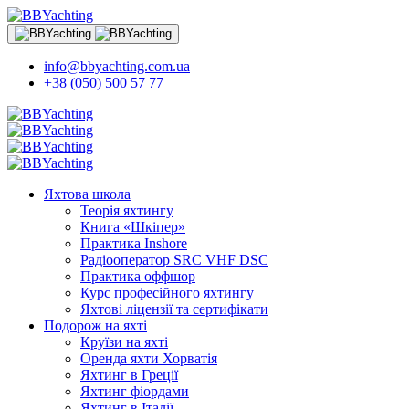
info@bbyachting.com.ua
+38 (050) 500 57 77
Яхтова школа
Теорія яхтингу
Книга «Шкіпер»
Практика Inshore
Радіооператор SRC VHF DSC
Практика оффшор
Курс професійного яхтингу
Яхтові ліцензії та сертифікати
Подорож на яхті
Круїзи на яхті
Оренда яхти Хорватія
Яхтинг в Греції
Яхтинг фіордами
Яхтинг в Італії