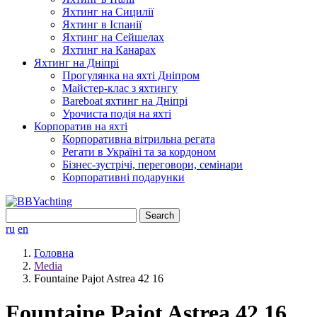
Яхтинг на Сицилії
Яхтинг в Іспанії
Яхтинг на Сейшелах
Яхтинг на Канарах
Яхтинг на Дніпрі
Прогулянка на яхті Дніпром
Майстер-клас з яхтингу
Bareboat яхтинг на Дніпрі
Урочиста подія на яхті
Корпоратив на яхті
Корпоративна вітрильна регата
Регати в Україні та за кордоном
Бізнес-зустрічі, переговори, семінари
Корпоративні подарунки
Search
for:
ru
en
Головна
Media
Fountaine Pajot Astrea 42 16
Fountaine Pajot Astrea 42 16