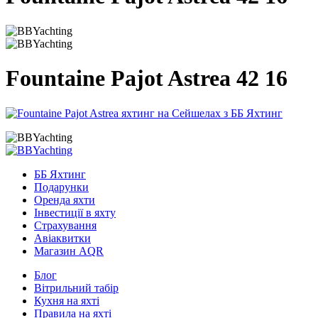
Fountaine Pajot Astrea 42 16
ББ Яхтинг
Подарунки
Оренда яхти
Інвестиції в яхту
Страхування
Авіаквитки
Магазин AQR
Блог
Вітрильний табір
Кухня на яхті
Правила на яхті