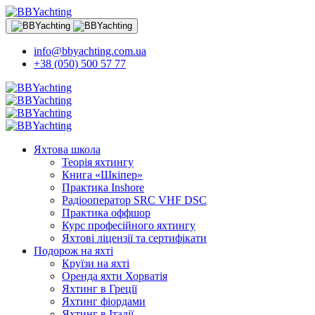
info@bbyachting.com.ua
+38 (050) 500 57 77
Яхтова школа
Теорія яхтингу
Книга «Шкіпер»
Практика Inshore
Радіооператор SRC VHF DSC
Практика оффшор
Курс професійного яхтингу
Яхтові ліцензії та сертифікати
Подорож на яхті
Круїзи на яхті
Оренда яхти Хорватія
Яхтинг в Греції
Яхтинг фіордами
Яхтинг в Італії