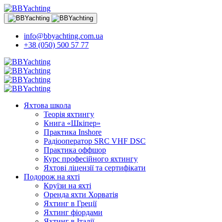
info@bbyachting.com.ua
+38 (050) 500 57 77
Яхтова школа
Теорія яхтингу
Книга «Шкіпер»
Практика Inshore
Радіооператор SRC VHF DSC
Практика оффшор
Курс професійного яхтингу
Яхтові ліцензії та сертифікати
Подорож на яхті
Круїзи на яхті
Оренда яхти Хорватія
Яхтинг в Греції
Яхтинг фіордами
Яхтинг в Італії