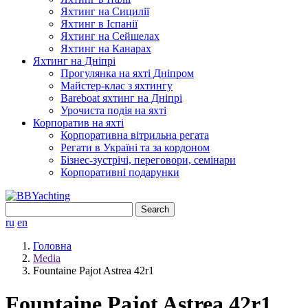
Яхтинг на Сицилії
Яхтинг в Іспанії
Яхтинг на Сейшелах
Яхтинг на Канарах
Яхтинг на Дніпрі
Прогулянка на яхті Дніпром
Майстер-клас з яхтингу
Bareboat яхтинг на Дніпрі
Урочиста подія на яхті
Корпоратив на яхті
Корпоративна вітрильна регата
Регати в Україні та за кордоном
Бізнес-зустрічі, переговори, семінари
Корпоративні подарунки
Search
for:
ru
en
Головна
Media
Fountaine Pajot Astrea 42r1
Fountaine Pajot Astrea 42r1