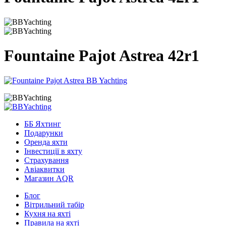
Fountaine Pajot Astrea 42r1
ББ Яхтинг
Подарунки
Оренда яхти
Інвестиції в яхту
Страхування
Авіаквитки
Магазин AQR
Блог
Вітрильний табір
Кухня на яхті
Правила на яхті