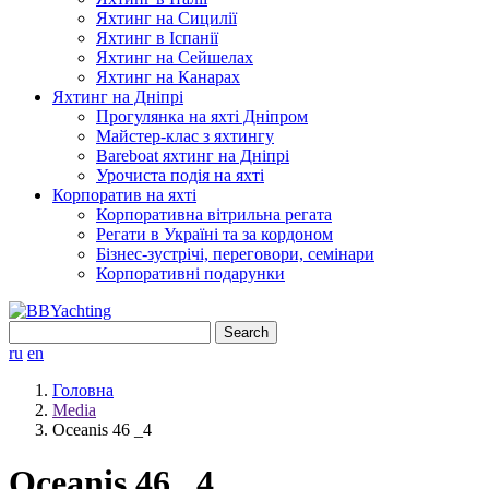
Яхтинг на Сицилії
Яхтинг в Іспанії
Яхтинг на Сейшелах
Яхтинг на Канарах
Яхтинг на Дніпрі
Прогулянка на яхті Дніпром
Майстер-клас з яхтингу
Bareboat яхтинг на Дніпрі
Урочиста подія на яхті
Корпоратив на яхті
Корпоративна вітрильна регата
Регати в Україні та за кордоном
Бізнес-зустрічі, переговори, семінари
Корпоративні подарунки
Search
for:
ru
en
Головна
Media
Oceanis 46 _4
Oceanis 46 _4