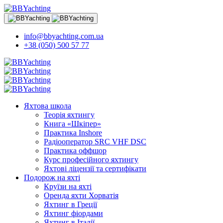
info@bbyachting.com.ua
+38 (050) 500 57 77
Яхтова школа
Теорія яхтингу
Книга «Шкіпер»
Практика Inshore
Радіооператор SRC VHF DSC
Практика оффшор
Курс професійного яхтингу
Яхтові ліцензії та сертифікати
Подорож на яхті
Круїзи на яхті
Оренда яхти Хорватія
Яхтинг в Греції
Яхтинг фіордами
Яхтинг в Італії