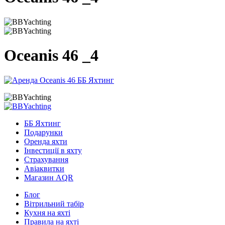
Oceanis 46 _4
ББ Яхтинг
Подарунки
Оренда яхти
Інвестиції в яхту
Страхування
Авіаквитки
Магазин AQR
Блог
Вітрильний табір
Кухня на яхті
Правила на яхті