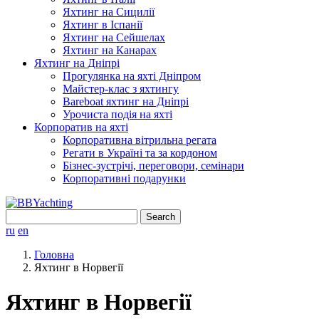
Яхтинг на Сицилії
Яхтинг в Іспанії
Яхтинг на Сейшелах
Яхтинг на Канарах
Яхтинг на Дніпрі
Прогулянка на яхті Дніпром
Майстер-клас з яхтингу
Bareboat яхтинг на Дніпрі
Урочиста подія на яхті
Корпоратив на яхті
Корпоративна вітрильна регата
Регати в Україні та за кордоном
Бізнес-зустрічі, переговори, семінари
Корпоративні подарунки
Search
for:
ru
en
Головна
Яхтинг в Норвегії
Яхтинг в Норвегії