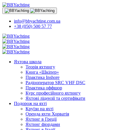
info@bbyachting.com.ua
+38 (050) 500 57 77
Яхтова школа
Теорія яхтингу
Книга «Шкіпер»
Практика Inshore
Радіооператор SRC VHF DSC
Практика оффшор
Курс професійного яхтингу
Яхтові ліцензії та сертифікати
Подорож на яхті
Круїзи на яхті
Оренда яхти Хорватія
Яхтинг в Греції
Яхтинг фіордами
Яхтинг в Італії