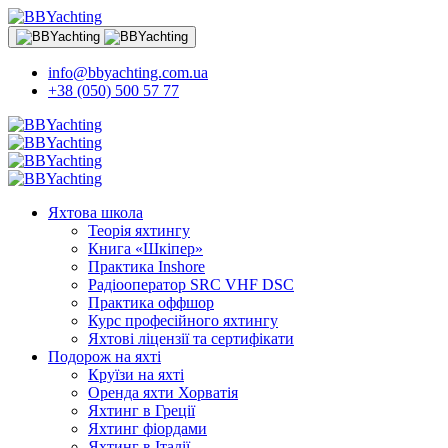
info@bbyachting.com.ua
+38 (050) 500 57 77
Яхтова школа
Теорія яхтингу
Книга «Шкіпер»
Практика Inshore
Радіооператор SRC VHF DSC
Практика оффшор
Курс професійного яхтингу
Яхтові ліцензії та сертифікати
Подорож на яхті
Круїзи на яхті
Оренда яхти Хорватія
Яхтинг в Греції
Яхтинг фіордами
Яхтинг в Італії