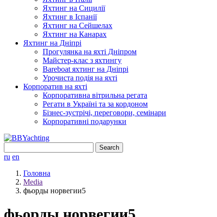
Яхтинг на Сицилії
Яхтинг в Іспанії
Яхтинг на Сейшелах
Яхтинг на Канарах
Яхтинг на Дніпрі
Прогулянка на яхті Дніпром
Майстер-клас з яхтингу
Bareboat яхтинг на Дніпрі
Урочиста подія на яхті
Корпоратив на яхті
Корпоративна вітрильна регата
Регати в Україні та за кордоном
Бізнес-зустрічі, переговори, семінари
Корпоративні подарунки
Search
for:
ru
en
Головна
Media
фьорды норвегии5
фьорды норвегии5