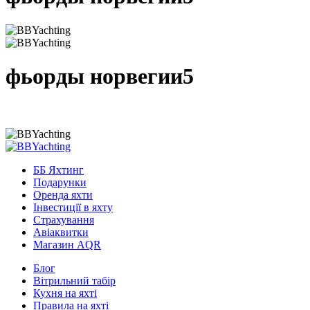
фьорды норвегии5
ББ Яхтинг
Подарунки
Оренда яхти
Інвестиції в яхту
Страхування
Авіаквитки
Магазин AQR
Блог
Вітрильний табір
Кухня на яхті
Правила на яхті