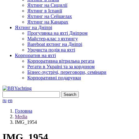
Яхтинг на Сицилії
Яхтинг в Іспанії
Яхтинг на Сейшелах
Яхтинг на Канарах
Яхтинг на Дніпрі
Прогулянка на яхті Дніпром
Майстер-клас з яхтингу
Bareboat яхтинг на Дніпрі
Урочиста подія на яхті
Корпоратив на яхті
Корпоративна вітрильна регата
Регати в Україні та за кордоном
Бізнес-зустрічі, переговори, семінари
Корпоративні подарунки
Search
for:
ru
en
Головна
Media
IMG_1954
IMG_1954