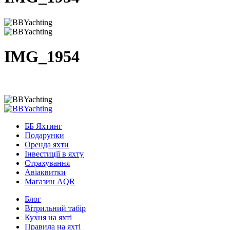
IMG_1954
ББ Яхтинг
Подарунки
Оренда яхти
Інвестиції в яхту
Страхування
Авіаквитки
Магазин AQR
Блог
Вітрильний табір
Кухня на яхті
Правила на яхті