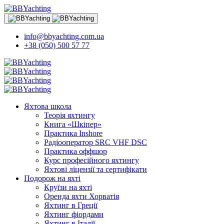
info@bbyachting.com.ua
+38 (050) 500 57 77
Яхтова школа
Теорія яхтингу
Книга «Шкіпер»
Практика Inshore
Радіооператор SRC VHF DSC
Практика оффшор
Курс професійного яхтингу
Яхтові ліцензії та сертифікати
Подорож на яхті
Круїзи на яхті
Оренда яхти Хорватія
Яхтинг в Греції
Яхтинг фіордами
Яхтинг в Італії