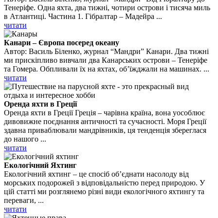
Тенеріфе. Одна яхта, два тижні, чотири острови і тисяча миль
в Атлантиці. Частина 1. Гібралтар – Мадейра ...
читати
Канари – Європа посеред океану
Автор: Василь Біленко, журнал “Мандри” Канари. Два тижні
ми прискіпливо вивчали два Канарських острови – Тенеріфе
та Гомера. Обпливали їх на яхтах, об’їжджали на машинах. ...
читати
Оренда яхти в Греції
Оренда яхти в Греції Греція – чарівна країна, вона уособлює
дивовижне поєднання античності та сучасності. Моря Греції
здавна приваблювали мандрівників, ця тенденція збереглася
до нашого ...
читати
Екологічний Яхтинг
Екологічний яхтинг – це спосіб об’єднати насолоду від
морських подорожей з відповідальністю перед природою. У
цій статті ми розглянемо різні види екологічного яхтингу та
переваги, ...
читати