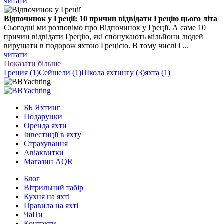
читати
Відпочинок у Греції: 10 причин відвідати Грецію цього літа
Сьогодні ми розповімо про Відпочинок у Греції. А саме 10
причин відвідати Грецію, які спонукають мільйони людей
вирушати в подорож яхтою Грецією. В тому числі і ...
читати
Показати більше
Греция (1)
Сейшели (1)
Школа яхтингу (3)
яхта (1)
ББ Яхтинг
Подарунки
Оренда яхти
Інвестиції в яхту
Страхування
Авіаквитки
Магазин AQR
Блог
Вітрильний табір
Кухня на яхті
Правила на яхті
ЧаПи
Контакти