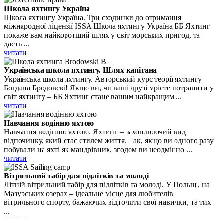
Школа яхтингу Україна
Школа яхтингу Україна. Три сходинки до отримання
міжнародної ліцензії ISSA Школа яхтингу Україна ББ Яхтинг
покаже вам найкоротший шлях у світ морських пригод, та
дасть ...
читати
Українська школа яхтингу. Шлях капітана
Українська школа яхтингу. Авторський курс теорії яхтингу
Богдана Бродовскі! Якщо ви, чи ваші друзі мрієте потрапити у
світ яхтингу – ББ Яхтинг стане вашим найкращим ...
читати
Навчання водінню яхтою
Навчання водінню яхтою. Яхтинг – захоплюючий вид
відпочинку, який стає стилем життя. Так, якщо ви одного разу
побували на яхті як мандрівник, згодом ви неодмінно ...
читати
Вітрильний табір для підлітків та молоді
Літній вітрильний табір для підлітків та молоді. У Польщі, на
Мазурських озерах – ідеальне місце для любителів
вітрильного спорту, бажаючих відточити свої навички, та тих
...