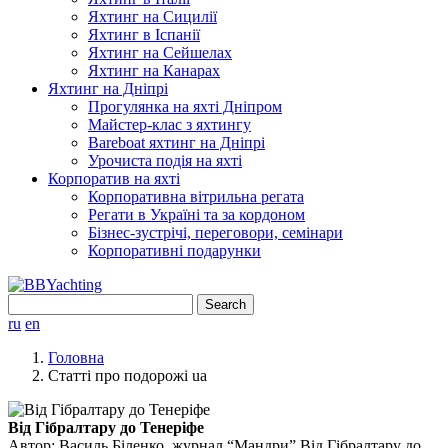
Яхтинг на Сицилії
Яхтинг в Іспанії
Яхтинг на Сейшелах
Яхтинг на Канарах
Яхтинг на Дніпрі
Прогулянка на яхті Дніпром
Майстер-клас з яхтингу
Bareboat яхтинг на Дніпрі
Урочиста подія на яхті
Корпоратив на яхті
Корпоративна вітрильна регата
Регати в Україні та за кордоном
Бізнес-зустрічі, переговори, семінари
Корпоративні подарунки
Search
for:
ru
en
Головна
Статті про подорожі ua
Від Гібралтару до Тенеріфе
Автор: Василь Біленко, журнал “Мандри” Від Гібралтару до