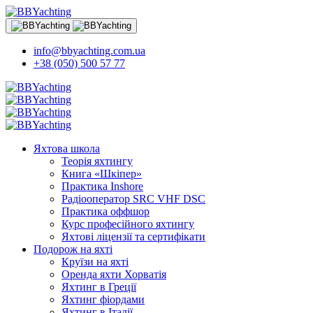
info@bbyachting.com.ua
+38 (050) 500 57 77
Яхтова школа
Теорія яхтингу
Книга «Шкіпер»
Практика Inshore
Радіооператор SRC VHF DSC
Практика оффшор
Курс професійного яхтингу
Яхтові ліцензії та сертифікати
Подорож на яхті
Круїзи на яхті
Оренда яхти Хорватія
Яхтинг в Греції
Яхтинг фіордами
Яхтинг в Італії