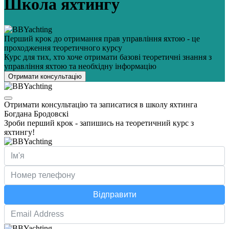
Школа яхтингу
Перший крок до отримання прав управління яхтою - це
проходження теоретичного курсу
Курс для тих, хто хоче отримати базові теоретичні знання з
управління яхтою та необхідну інформацію
Отримати консультацію
Отримати консультацію та записатися в школу яхтинга
Богдана Бродовскі
Зроби перший крок - запишись на теоретичний курс з
яхтингу!
Відправити