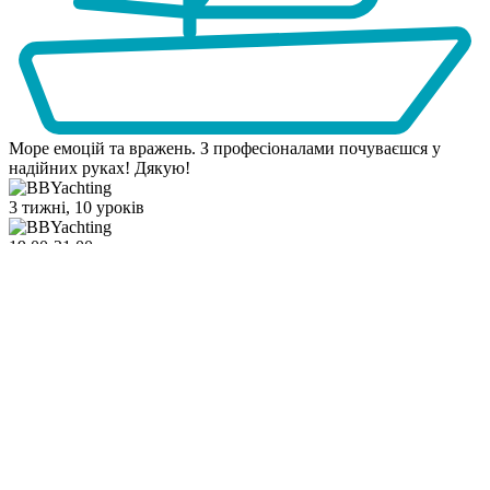
Море емоцій та вражень. З професіоналами почуваєшся у
надійних руках! Дякую!
3 тижні, 10 уроків
19:00-21:00
Он-лайн
13 000 грн
Приєднуйся!
Хочу дізнатися деталі
Отримати консультацію та записатися
в школу яхтинга Богдана Бродовскі
Курс для тих, хто хоче отримати базові теоретичні знання з
управління яхтою з будь-якої точки планети, отримувати
інформацію, яка буде необхідною для подальшої практики в