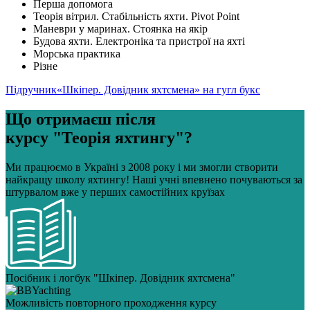
Перша допомога
Теорія вітрил. Стабільність яхти. Pivot Point
Маневри у маринах. Стоянка на якір
Будова яхти. Електроніка та пристрої на яхті
Морська практика
Різне
Підручник«Шкіпер. Довідник яхтсмена
» на гугл букс
Що отримаєш після
курсу "Теорія яхтингу"?
Ми працюємо в Україні з 2008 року і ми змогли створити
найкращу школу яхтингу! Наші учні впевнено почуваються за
штурвалом вже у перших самостійних круїзах
Посібник і логбук "Шкіпер. Довідник яхтсмена"
Можливість повторного проходження курсу