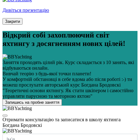
Дивіться презентацію
Закрити
Відкрий собі захоплюючий світ
яхтингу з досягненням нових цілей!
Заняття проходять цілий рік. Курс складається з 10 занять, які
відбуваються онлайн.
Вивчай теорію з будь-якої точки планети!
У комфортній обстановці в себе вдома або після роботі :-) ти
можеш прослухати авторський курс Богдана Бродовскі
"Теоретичні основи яхтингу. Як стати шкіпером і самостійно
управляти парусною та моторною яхтою"
Запишись на пробне заняття
Отримати консультацію та записатися в школу яхтинга
Богдана Бродовскі