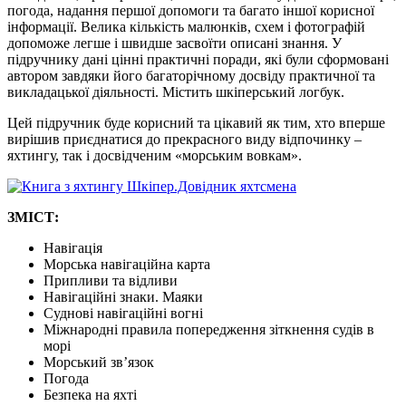
погода, надання першої допомоги та багато іншої корисної
інформації. Велика кількість малюнків, схем і фотографій
допоможе легше і швидше засвоїти описані знання. У
підручнику дані цінні практичні поради, які були сформовані
автором завдяки його багаторічному досвіду практичної та
викладацької діяльності. Містить шкіперський логбук.
Цей підручник буде корисний та цікавий як тим, хто вперше
вирішив приєднатися до прекрасного виду відпочинку –
яхтингу, так і досвідченим «морським вовкам».
ЗМІСТ:
Навігація
Морська навігаційна карта
Припливи та відливи
Навігаційні знаки. Маяки
Суднові навігаційні вогні
Міжнародні правила попередження зіткнення судів в
морі
Морський зв’язок
Погода
Безпека на яхті