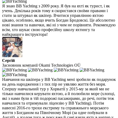
Я знаю BB Yachting з 2009 року. Я був на яхті як турист, і як
учень. Декілька років тому я скористався своїми правами і
стати за штурвал як шкіпер. Вчитися управлінню яхтою
цікаво, особливо, якщо вчить Богдан Бродовскі. Це абсолютно
нові знання та навички, які ні з чим не порівняти. Рекомендую
всім, хто шукає свою професійну школу яхтингу та
найкращого інструктора!
Сергій
Засновник компанії Okami Technologies OÜ
Навчання на шкіпера у BB Yachting мені зробили як подарунок
на день народження і з тих пір не уявляю життя без моря.
Спершу навчальний тур у Хорватії у 2015-му за який ми не
тільки навчилися керувати яхтою, а й полюбили море (хлопці,
які з нами були в тій подорожі пасажирами, до речі, потім теж
навчалися та отримували ліцензію у BB Yachting). Потім
навесні 2016-го трохи екстриму та справжнього морського
життя з Богданом на Північному Морі (за одне побували в
Англії), а згодом того ж року вже й самі взяли яхту в чартер у