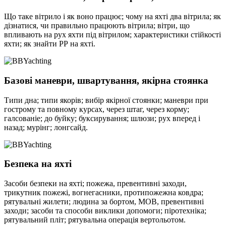
Що таке вітрило і як воно працює; чому на яхті два вітрила; як
дізнатися, чи правильно працюють вітрила; вітри, що
впливають на рух яхти під вітрилом; характеристики стійкості
яхти; як знайти РР на яхті.
Базові маневри, швартування, якірна стоянка
Типи дна; типи якорів; вибір якірної стоянки; маневри при
гострому та повному курсах, через штаг, через корму;
галсованіе; до буйку; буксирування; шлюзи; рух вперед і
назад; мурінг; лонгсайд.
Безпека на яхті
Засоби безпеки на яхті; пожежа, превентивні заходи,
трикутник пожежі, вогнегасники, протипожежна ковдра;
рятувальні жилети; людина за бортом, МОВ, превентивні
заходи; засоби та способи виклики допомоги; піротехніка;
рятувальний пліт; рятувальна операція вертольотом.