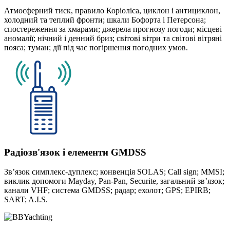
Атмосферний тиск, правило Коріоліса, циклон і антициклон,
холодний та теплий фронти; шкали Бофорта і Петерсона;
спостереження за хмарами; джерела прогнозу погоди; місцеві
аномалії; нічний і денний бриз; світові вітри та світові вітряні
пояса; туман; дії під час погіршення погодних умов.
Радіозв'язок і елементи GMDSS
Зв’язок симплекс-дуплекс; конвенція SOLAS; Call sign; MMSI;
виклик допомоги Mayday, Pan-Pan, Securite, загальний зв’язок;
канали VHF; система GMDSS; радар; ехолот; GPS; EPIRB;
SART; A.I.S.