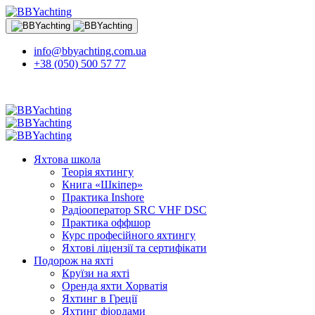
info@bbyachting.com.ua
+38 (050) 500 57 77
Яхтова школа
Теорія яхтингу
Книга «Шкіпер»
Практика Inshore
Радіооператор SRC VHF DSC
Практика оффшор
Курс професійного яхтингу
Яхтові ліцензії та сертифікати
Подорож на яхті
Круїзи на яхті
Оренда яхти Хорватія
Яхтинг в Греції
Яхтинг фіордами