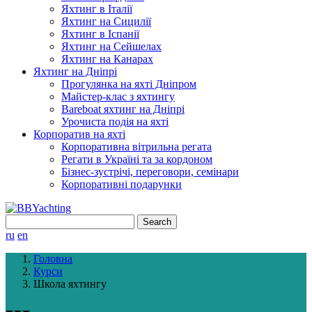
Яхтинг в Італії
Яхтинг на Сицилії
Яхтинг в Іспанії
Яхтинг на Сейшелах
Яхтинг на Канарах
Яхтинг на Дніпрі
Прогулянка на яхті Дніпром
Майстер-клас з яхтингу
Bareboat яхтинг на Дніпрі
Урочиста подія на яхті
Корпоратив на яхті
Корпоративна вітрильна регата
Регати в Україні та за кордоном
Бізнес-зустрічі, переговори, семінари
Корпоративні подарунки
Search
for:
ru
en
Головна
Курси
Школа яхтингу